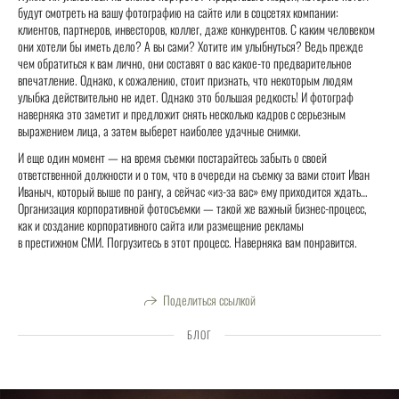
будут смотреть на вашу фотографию на сайте или в соцсетях компании:
клиентов, партнеров, инвесторов, коллег, даже конкурентов. С каким человеком
они хотели бы иметь дело? А вы сами? Хотите им улыбнуться? Ведь прежде
чем обратиться к вам лично, они составят о вас какое-то предварительное
впечатление. Однако, к сожалению, стоит признать, что некоторым людям
улыбка действительно не идет. Однако это большая редкость! И фотограф
наверняка это заметит и предложит снять несколько кадров с серьезным
выражением лица, а затем выберет наиболее удачные снимки.
И еще один момент — на время съемки постарайтесь забыть о своей
ответственной должности и о том, что в очереди на съемку за вами стоит Иван
Иваныч, который выше по рангу, а сейчас «из-за вас» ему приходится ждать…
Организация корпоративной фотосъемки — такой же важный бизнес-процесс,
как и создание корпоративного сайта или размещение рекламы
в престижном СМИ. Погрузитесь в этот процесс. Наверняка вам понравится.
Поделиться ссылкой
БЛОГ