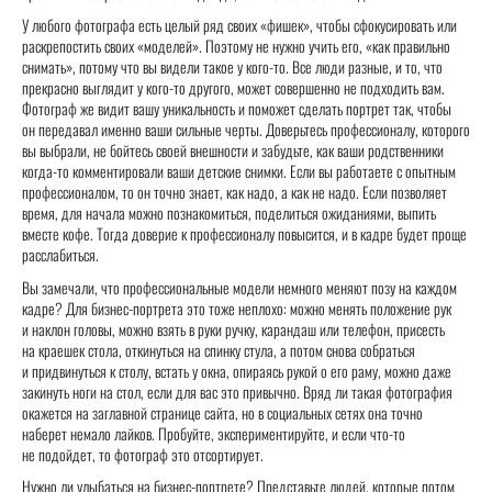
У любого фотографа есть целый ряд своих «фишек», чтобы сфокусировать или
раскрепостить своих «моделей». Поэтому не нужно учить его, «как правильно
снимать», потому что вы видели такое у кого-то. Все люди разные, и то, что
прекрасно выглядит у кого-то другого, может совершенно не подходить вам.
Фотограф же видит вашу уникальность и поможет сделать портрет так, чтобы
он передавал именно ваши сильные черты. Доверьтесь профессионалу, которого
вы выбрали, не бойтесь своей внешности и забудьте, как ваши родственники
когда-то комментировали ваши детские снимки. Если вы работаете с опытным
профессионалом, то он точно знает, как надо, а как не надо. Если позволяет
время, для начала можно познакомиться, поделиться ожиданиями, выпить
вместе кофе. Тогда доверие к профессионалу повысится, и в кадре будет проще
расслабиться.
Вы замечали, что профессиональные модели немного меняют позу на каждом
кадре? Для бизнес-портрета это тоже неплохо: можно менять положение рук
и наклон головы, можно взять в руки ручку, карандаш или телефон, присесть
на краешек стола, откинуться на спинку стула, а потом снова собраться
и придвинуться к столу, встать у окна, опираясь рукой о его раму, можно даже
закинуть ноги на стол, если для вас это привычно. Вряд ли такая фотография
окажется на заглавной странице сайта, но в социальных сетях она точно
наберет немало лайков. Пробуйте, экспериментируйте, и если что-то
не подойдет, то фотограф это отсортирует.
Нужно ли улыбаться на бизнес-портрете? Представьте людей, которые потом