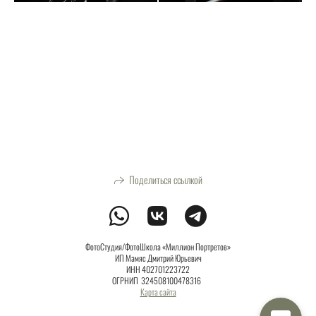
Поделиться ссылкой
ФотоСтудия/ФотоШкола «Миллион Портретов»
ИП Мамяс Дмитрий Юрьевич
ИНН 402701223722
ОГРНИП 324508100478316
Карта сайта