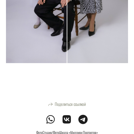
Поделиться ссылкой
ФотоСтудия/ФотоШкола «Миллион Портретов»